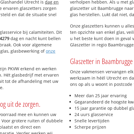
 Glashandel Utrecht is
dag en
verholpen hebben. Als u met gla
ze ervaren glaszetters zorgen
glaszetter uit Baambrugge naar 
teld en dat de situatie snel
glas herstellen. Lukt dat niet, 
Onze glaszetters kunnen u alles
lasservice bij calamiteiten. Dit
ten opzichte van enkel glas, vei
4279
dag en nacht kunt bellen
u het beste kunt doen in geval 
inbraak. Ook voor algemene
Glaszetter in regio Baambrugge
eglas, glasbewerking of
onze
Glaszetter in Baambrugge 
j zijn PKVW erkend en werken
Onze vakmensen vervangen elk j
n. Hét glasbedrijf met ervaren
werkzaam in héél Utrecht en dag
it tot de afhandeling met uw
ons op als u woont in postcode
e.
Meer dan 25 jaar ervaring
og uit de zorgen.
Gegarandeerd de hoogste kwa
15 jaar garantie op dubbel gl
 voorraad mee en kunnen uw
24 uurs glasservice
 Voor grotere ruiten of dubbele
Snelle levertijden
laatst en direct een
Scherpe prijzen
paratie. Verder werken wij