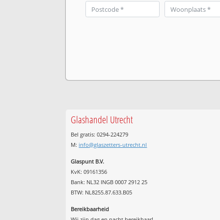
Glashandel Utrecht
Bel gratis: 0294-224279
M:
info@glaszetters-utrecht.nl
Glaspunt B.V.
KvK: 09161356
Bank: NL32 INGB 0007 2912 25
BTW: NL8255.87.633.B05
Bereikbaarheid
Wij zijn
dag en nacht
bereikbaar!