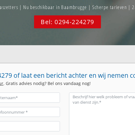
szetters | Nu beschikbaar in Baambrugge | Scherpe tarieven | 2
Bel: 0294-224279
279 of laat een bericht achter en wij nemen c
ur
. Gratis advies nodig? Bel ons vandaag nog!