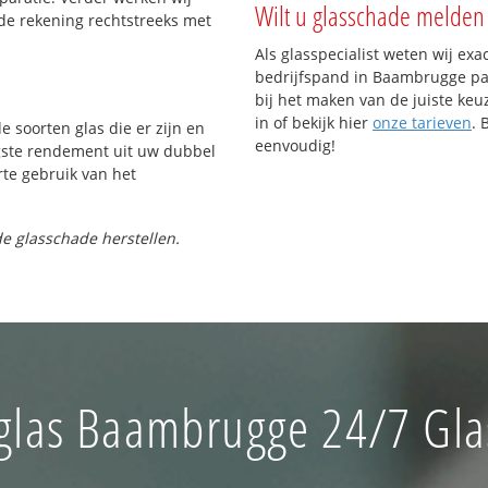
Wilt u glasschade melden 
de rekening rechtstreeks met
Als glasspecialist weten wij exa
bedrijfspand in Baambrugge pas
bij het maken van de juiste keu
in of bekijk hier
onze tarieven
. 
e soorten glas die er zijn en
eenvoudig!
gste rendement uit uw dubbel
rte gebruik van het
e glasschade herstellen.
glas Baambrugge 24/7 Glas