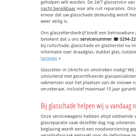
geholpen wilt worden. De 24/7 glasservice van
nacht bereikbaar
voor alle ruit reparaties. On
ervoor dat uw glasschade deskundig wordt hers
weer veilig is.
Ons glaszettersbedrijf biedt een betrouwbare g
betekent dat u ons
servicenummer ☎ 0294-22
bij ruitschade, glasschade en glasherstel na 
informatie over draadglas, dubbel glas, isolati
tarieven
»
Glaszetter in Utrecht en omstreken nodig? Wi
uitsluitend met gecertificeerde glasspecialiste
vakmensen voor het plaatsen van de nieuwe ru
verzekeraar, inclusief maximaal 15 jaar garanti
Bij glasschade helpen wij u vandaag n
Onze servicewagens hebben altijd voldoende
glasreparatie vaak dezelfde dag nog uitvoeren.
beglazing wordt eerst een noodvoorziening gep
vervolgafspraak gemaakt voor de definitieve re