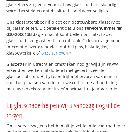
glaszetters zorgen ervoor dat uw glasschade deskundig
wordt hersteld en dat de situatie snel weer veilig is.
Ons glaszettersbedrijf biedt een betrouwbare glasservice
bij calamiteiten. Dit betekent dat u ons
servicenummer ☎
030-2006138
dag en nacht kunt bellen bij ruitschade,
glasschade en glasherstel na inbraak. Ook voor algemene
informatie over draadglas, dubbel glas, isolatieglas,
glasbewerking of
onze tarieven
»
Glaszetter in Utrecht en omstreken nodig? Wij zijn PKVW
erkend en werken uitsluitend met gecertificeerde
glasspecialisten. Hét glasbedrijf met ervaren vakmensen
voor het plaatsen van de nieuwe ruit tot de afhandeling
met uw verzekeraar, inclusief maximaal 15 jaar garantie.
Bij glasschade helpen wij u vandaag nog uit de
zorgen.
Onze servicewagens hebben altijd voldoende voorraad mee
en kunnen uw glasreparatie vaak dezelfde dag nog