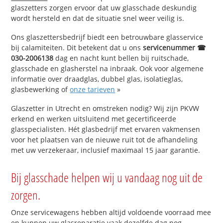
glaszetters zorgen ervoor dat uw glasschade deskundig
wordt hersteld en dat de situatie snel weer veilig is.
Ons glaszettersbedrijf biedt een betrouwbare glasservice
bij calamiteiten. Dit betekent dat u ons
servicenummer ☎
030-2006138
dag en nacht kunt bellen bij ruitschade,
glasschade en glasherstel na inbraak. Ook voor algemene
informatie over draadglas, dubbel glas, isolatieglas,
glasbewerking of
onze tarieven
»
Glaszetter in Utrecht en omstreken nodig? Wij zijn PKVW
erkend en werken uitsluitend met gecertificeerde
glasspecialisten. Hét glasbedrijf met ervaren vakmensen
voor het plaatsen van de nieuwe ruit tot de afhandeling
met uw verzekeraar, inclusief maximaal 15 jaar garantie.
Bij glasschade helpen wij u vandaag nog uit de
zorgen.
Onze servicewagens hebben altijd voldoende voorraad mee
en kunnen uw glasreparatie vaak dezelfde dag nog