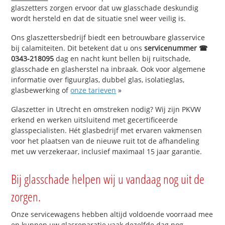
glaszetters zorgen ervoor dat uw glasschade deskundig
wordt hersteld en dat de situatie snel weer veilig is.
Ons glaszettersbedrijf biedt een betrouwbare glasservice
bij calamiteiten. Dit betekent dat u ons
servicenummer ☎
0343-218095
dag en nacht kunt bellen bij ruitschade,
glasschade en glasherstel na inbraak. Ook voor algemene
informatie over figuurglas, dubbel glas, isolatieglas,
glasbewerking of
onze tarieven
»
Glaszetter in Utrecht en omstreken nodig? Wij zijn PKVW
erkend en werken uitsluitend met gecertificeerde
glasspecialisten. Hét glasbedrijf met ervaren vakmensen
voor het plaatsen van de nieuwe ruit tot de afhandeling
met uw verzekeraar, inclusief maximaal 15 jaar garantie.
Bij glasschade helpen wij u vandaag nog uit de
zorgen.
Onze servicewagens hebben altijd voldoende voorraad mee
en kunnen uw glasreparatie vaak dezelfde dag nog