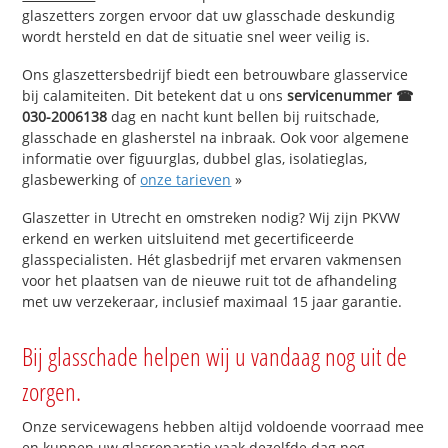
glaszetters zorgen ervoor dat uw glasschade deskundig
wordt hersteld en dat de situatie snel weer veilig is.
Ons glaszettersbedrijf biedt een betrouwbare glasservice
bij calamiteiten. Dit betekent dat u ons
servicenummer ☎
030-2006138
dag en nacht kunt bellen bij ruitschade,
glasschade en glasherstel na inbraak. Ook voor algemene
informatie over figuurglas, dubbel glas, isolatieglas,
glasbewerking of
onze tarieven
»
Glaszetter in Utrecht en omstreken nodig? Wij zijn PKVW
erkend en werken uitsluitend met gecertificeerde
glasspecialisten. Hét glasbedrijf met ervaren vakmensen
voor het plaatsen van de nieuwe ruit tot de afhandeling
met uw verzekeraar, inclusief maximaal 15 jaar garantie.
Bij glasschade helpen wij u vandaag nog uit de
zorgen.
Onze servicewagens hebben altijd voldoende voorraad mee
en kunnen uw glasreparatie vaak dezelfde dag nog