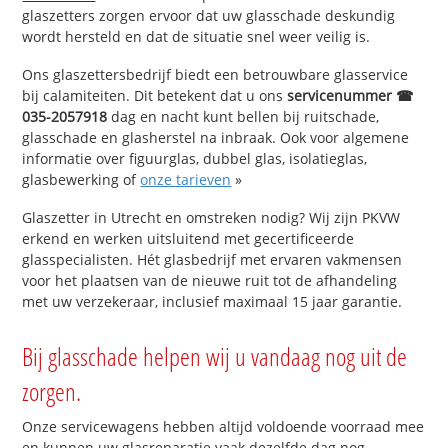
glaszetters zorgen ervoor dat uw glasschade deskundig
wordt hersteld en dat de situatie snel weer veilig is.
Ons glaszettersbedrijf biedt een betrouwbare glasservice
bij calamiteiten. Dit betekent dat u ons
servicenummer ☎
035-2057918
dag en nacht kunt bellen bij ruitschade,
glasschade en glasherstel na inbraak. Ook voor algemene
informatie over figuurglas, dubbel glas, isolatieglas,
glasbewerking of
onze tarieven
»
Glaszetter in Utrecht en omstreken nodig? Wij zijn PKVW
erkend en werken uitsluitend met gecertificeerde
glasspecialisten. Hét glasbedrijf met ervaren vakmensen
voor het plaatsen van de nieuwe ruit tot de afhandeling
met uw verzekeraar, inclusief maximaal 15 jaar garantie.
Bij glasschade helpen wij u vandaag nog uit de
zorgen.
Onze servicewagens hebben altijd voldoende voorraad mee
en kunnen uw glasreparatie vaak dezelfde dag nog