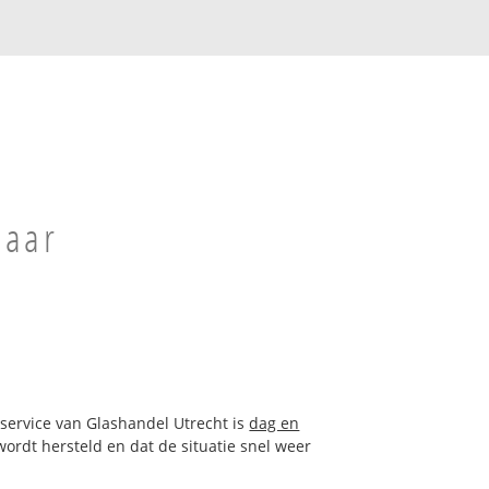
baar
sservice van Glashandel Utrecht is
dag en
ordt hersteld en dat de situatie snel weer