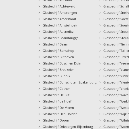
›
›
Glasbedrijf Achterveld
Glasbedrijf Schal
›
›
Glasbedrijf Amerongen
Glasbedrijf Snel
›
›
Glasbedrijf Amersfoort
Glasbedrijf Soest
›
›
Glasbedrijf Amstelhoek
Glasbedrijf Soes
›
›
Glasbedrijf Austerlitz
Glasbedrijf Stou
›
›
Glasbedrijf Baambrugge
Glasbedrijf Stou
›
›
Glasbedrijf Baarn
Glasbedrijf Tien
›
›
Glasbedrijf Benschop
Glasbedrijf Tull e
›
›
Glasbedrijf Bilthoven
Glasbedrijf Utrec
›
›
Glasbedrijf Bosch en Duin
Glasbedrijf Veen
›
›
Glasbedrijf Breukelen
Glasbedrijf Vian
›
›
Glasbedrijf Bunnik
Glasbedrijf Vink
›
›
Glasbedrijf Bunschoten-Spakenburg
Glasbedrijf Vleut
›
›
Glasbedrijf Cothen
Glasbedrijf Vree
›
›
Glasbedrijf De Bilt
Glasbedrijf Wave
›
›
Glasbedrijf de Hoef
Glasbedrijf Wer
›
›
Glasbedrijf De Meern
Glasbedrijf West
›
›
Glasbedrijf Den Dolder
Glasbedrijf Wijk 
›
›
Glasbedrijf Doorn
Glasbedrijf Wilni
›
›
Glasbedrijf Driebergen-Rijsenburg
Glasbedrijf Woe