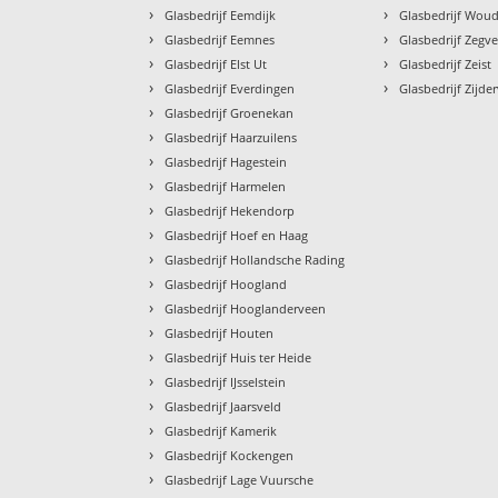
›
›
Glasbedrijf Eemdijk
Glasbedrijf Wou
›
›
Glasbedrijf Eemnes
Glasbedrijf Zegve
›
›
Glasbedrijf Elst Ut
Glasbedrijf Zeist
›
›
Glasbedrijf Everdingen
Glasbedrijf Zijde
›
Glasbedrijf Groenekan
›
Glasbedrijf Haarzuilens
›
Glasbedrijf Hagestein
›
Glasbedrijf Harmelen
›
Glasbedrijf Hekendorp
›
Glasbedrijf Hoef en Haag
›
Glasbedrijf Hollandsche Rading
›
Glasbedrijf Hoogland
›
Glasbedrijf Hooglanderveen
›
Glasbedrijf Houten
›
Glasbedrijf Huis ter Heide
›
Glasbedrijf IJsselstein
›
Glasbedrijf Jaarsveld
›
Glasbedrijf Kamerik
›
Glasbedrijf Kockengen
›
Glasbedrijf Lage Vuursche