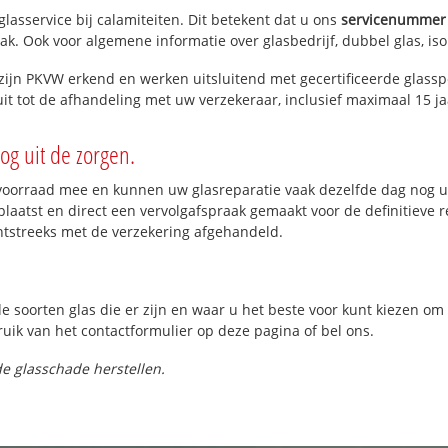
lasservice bij calamiteiten. Dit betekent dat u ons
servicenummer
ak. Ook voor algemene informatie over glasbedrijf, dubbel glas, iso
zijn PKVW erkend en werken uitsluitend met gecertificeerde glasspe
t tot de afhandeling met uw verzekeraar, inclusief maximaal 15 ja
og uit de zorgen.
oorraad mee en kunnen uw glasreparatie vaak dezelfde dag nog ui
laatst en direct een vervolgafspraak gemaakt voor de definitieve 
htstreeks met de verzekering afgehandeld.
de soorten glas die er zijn en waar u het beste voor kunt kiezen o
ruik van het contactformulier op deze pagina of bel ons.
e glasschade herstellen.