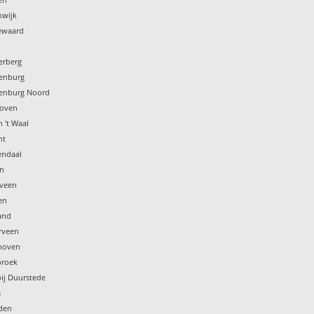
kwijk
rewaard
terberg
tenburg
tenburg Noord
hoven
n 't Waal
ht
endaal
en
eveen
en
land
rveen
khoven
broek
bij Duurstede
s
rden