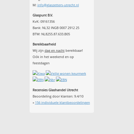
M:
info@glaszetters-utrecht.nl
Glaspunt B.V.
KvK: 09161356
Bank: NL32 INGB 0007 2912 25
BTW: NL8255.87.633.B05
Bereikbaarheid
Wij zijn
dag en nacht
bereikbaar!
Oók in het weekend en op
feestdagen
Recensies Glashandel Utrecht
Beoordeling door klanten:
9.4
/
10
»
156
individuele klantbeoordelingen