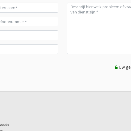
Uw geg
swoude
en