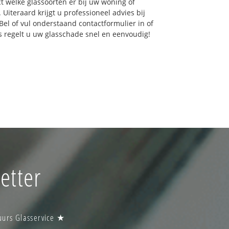
ct welke glassoorten er bij uw woning of
Uiteraard krijgt u professioneel advies bij
Bel of vul onderstaand contactformulier in of
ns regelt u uw glasschade snel en eenvoudig!
etter
uurs Glasservice ★