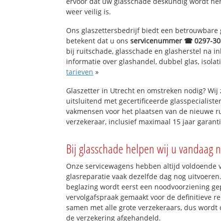
ervoor dat uw glasschade deskundig wordt hers
weer veilig is.
Ons glaszettersbedrijf biedt een betrouwbare g
betekent dat u ons
servicenummer ☎ 0297-30
bij ruitschade, glasschade en glasherstel na 
informatie over glashandel, dubbel glas, isola
tarieven
»
Glaszetter in Utrecht en omstreken nodig? Wi
uitsluitend met gecertificeerde glasspecialiste
vakmensen voor het plaatsen van de nieuwe ru
verzekeraar, inclusief maximaal 15 jaar garanti
Bij glasschade helpen wij u vandaag n
Onze servicewagens hebben altijd voldoende
glasreparatie vaak dezelfde dag nog uitvoeren.
beglazing wordt eerst een noodvoorziening gep
vervolgafspraak gemaakt voor de definitieve re
samen met alle grote verzekeraars, dus wordt 
de verzekering afgehandeld.