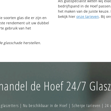
Als glasspecialist weten wij exa
bedrijfspand in de Hoef passen. 
het maken van de juiste keuze. 
bekijk hier
onze tarieven
. Bij o
e soorten glas die er zijn en
gste rendement uit uw dubbel
rte gebruik van het
e glasschade herstellen.
handel de Hoef 24/7 Glasz
laszetters | Nu beschikbaar in de Hoef | Scherpe tarieven | 24 