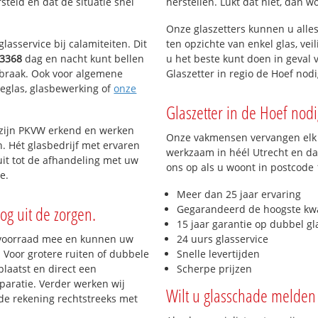
teld en dat de situatie snel
herstellen. Lukt dat niet, dan w
Onze glaszetters kunnen u alles
lasservice bij calamiteiten. Dit
ten opzichte van enkel glas, vei
3368
dag en nacht kunt bellen
u het beste kunt doen in geval 
inbraak. Ook voor algemene
Glaszetter in regio de Hoef nod
tieglas, glasbewerking of
onze
Glaszetter in de Hoef nodi
j zijn PKVW erkend en werken
Onze vakmensen vervangen elk j
n. Hét glasbedrijf met ervaren
werkzaam in héél Utrecht en dag
it tot de afhandeling met uw
ons op als u woont in postcode
e.
Meer dan 25 jaar ervaring
og uit de zorgen.
Gegarandeerd de hoogste kwa
15 jaar garantie op dubbel gl
 voorraad mee en kunnen uw
24 uurs glasservice
 Voor grotere ruiten of dubbele
Snelle levertijden
laatst en direct een
Scherpe prijzen
paratie. Verder werken wij
Wilt u glasschade melden 
de rekening rechtstreeks met