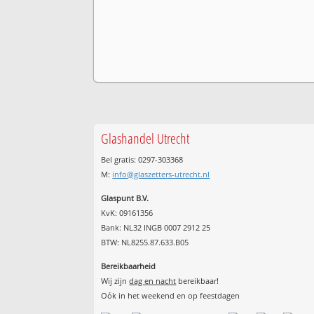
Glashandel Utrecht
Bel gratis: 0297-303368
M:
info@glaszetters-utrecht.nl
Glaspunt B.V.
KvK: 09161356
Bank: NL32 INGB 0007 2912 25
BTW: NL8255.87.633.B05
Bereikbaarheid
Wij zijn
dag en nacht
bereikbaar!
Oók in het weekend en op feestdagen