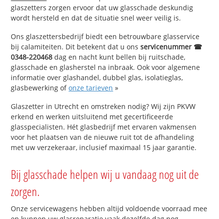
glaszetters zorgen ervoor dat uw glasschade deskundig
wordt hersteld en dat de situatie snel weer veilig is.
Ons glaszettersbedrijf biedt een betrouwbare glasservice
bij calamiteiten. Dit betekent dat u ons
servicenummer ☎
0348-220468
dag en nacht kunt bellen bij ruitschade,
glasschade en glasherstel na inbraak. Ook voor algemene
informatie over glashandel, dubbel glas, isolatieglas,
glasbewerking of
onze tarieven
»
Glaszetter in Utrecht en omstreken nodig? Wij zijn PKVW
erkend en werken uitsluitend met gecertificeerde
glasspecialisten. Hét glasbedrijf met ervaren vakmensen
voor het plaatsen van de nieuwe ruit tot de afhandeling
met uw verzekeraar, inclusief maximaal 15 jaar garantie.
Bij glasschade helpen wij u vandaag nog uit de
zorgen.
Onze servicewagens hebben altijd voldoende voorraad mee
en kunnen uw glasreparatie vaak dezelfde dag nog