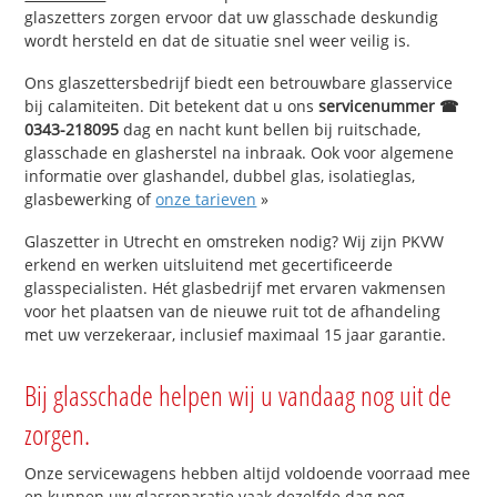
glaszetters zorgen ervoor dat uw glasschade deskundig
wordt hersteld en dat de situatie snel weer veilig is.
Ons glaszettersbedrijf biedt een betrouwbare glasservice
bij calamiteiten. Dit betekent dat u ons
servicenummer ☎
0343-218095
dag en nacht kunt bellen bij ruitschade,
glasschade en glasherstel na inbraak. Ook voor algemene
informatie over glashandel, dubbel glas, isolatieglas,
glasbewerking of
onze tarieven
»
Glaszetter in Utrecht en omstreken nodig? Wij zijn PKVW
erkend en werken uitsluitend met gecertificeerde
glasspecialisten. Hét glasbedrijf met ervaren vakmensen
voor het plaatsen van de nieuwe ruit tot de afhandeling
met uw verzekeraar, inclusief maximaal 15 jaar garantie.
Bij glasschade helpen wij u vandaag nog uit de
zorgen.
Onze servicewagens hebben altijd voldoende voorraad mee
en kunnen uw glasreparatie vaak dezelfde dag nog