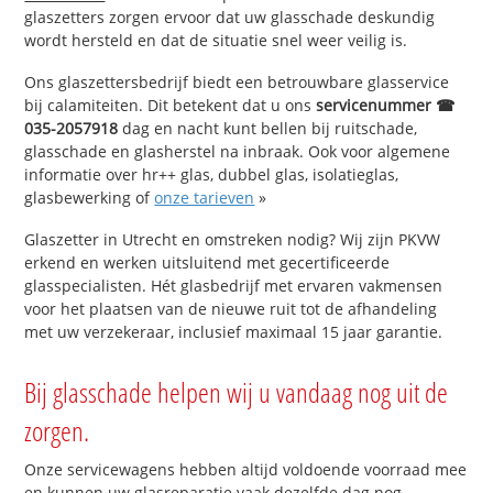
glaszetters zorgen ervoor dat uw glasschade deskundig
wordt hersteld en dat de situatie snel weer veilig is.
Ons glaszettersbedrijf biedt een betrouwbare glasservice
bij calamiteiten. Dit betekent dat u ons
servicenummer ☎
035-2057918
dag en nacht kunt bellen bij ruitschade,
glasschade en glasherstel na inbraak. Ook voor algemene
informatie over hr++ glas, dubbel glas, isolatieglas,
glasbewerking of
onze tarieven
»
Glaszetter in Utrecht en omstreken nodig? Wij zijn PKVW
erkend en werken uitsluitend met gecertificeerde
glasspecialisten. Hét glasbedrijf met ervaren vakmensen
voor het plaatsen van de nieuwe ruit tot de afhandeling
met uw verzekeraar, inclusief maximaal 15 jaar garantie.
Bij glasschade helpen wij u vandaag nog uit de
zorgen.
Onze servicewagens hebben altijd voldoende voorraad mee
en kunnen uw glasreparatie vaak dezelfde dag nog