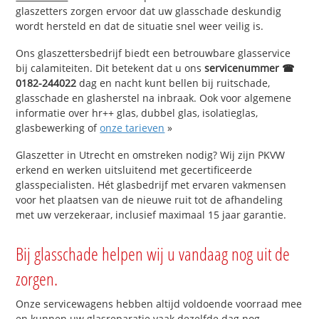
glaszetters zorgen ervoor dat uw glasschade deskundig
wordt hersteld en dat de situatie snel weer veilig is.
Ons glaszettersbedrijf biedt een betrouwbare glasservice
bij calamiteiten. Dit betekent dat u ons
servicenummer ☎
0182-244022
dag en nacht kunt bellen bij ruitschade,
glasschade en glasherstel na inbraak. Ook voor algemene
informatie over hr++ glas, dubbel glas, isolatieglas,
glasbewerking of
onze tarieven
»
Glaszetter in Utrecht en omstreken nodig? Wij zijn PKVW
erkend en werken uitsluitend met gecertificeerde
glasspecialisten. Hét glasbedrijf met ervaren vakmensen
voor het plaatsen van de nieuwe ruit tot de afhandeling
met uw verzekeraar, inclusief maximaal 15 jaar garantie.
Bij glasschade helpen wij u vandaag nog uit de
zorgen.
Onze servicewagens hebben altijd voldoende voorraad mee
en kunnen uw glasreparatie vaak dezelfde dag nog