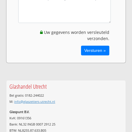
Uw gegevens worden versleuteld
verzonden.
Glashandel Utrecht
Bel gratis: 0182-244022
M:
info@glaszetters-utrecht.nl
Glaspunt B.V.
KvK: 09161356
Bank: NL32 INGB 0007 2912 25
BTW: NL8255.87.633.B05