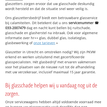
glaszetters zorgen ervoor dat uw glasschade deskundig
wordt hersteld en dat de situatie snel weer veilig is.
Ons glaszettersbedrijf biedt een betrouwbare glasservice
bij calamiteiten. Dit betekent dat u ons
servicenummer ☎
033-2007479
dag en nacht kunt bellen bij ruitschade,
glasschade en glasherstel na inbraak. Ook voor algemene
informatie over hr++ glas, dubbel glas, isolatieglas,
glasbewerking of
onze tarieven
»
Glaszetter in Utrecht en omstreken nodig? Wij zijn PKVW
erkend en werken uitsluitend met gecertificeerde
glasspecialisten. Hét glasbedrijf met ervaren vakmensen
voor het plaatsen van de nieuwe ruit tot de afhandeling
met uw verzekeraar, inclusief maximaal 15 jaar garantie.
Bij glasschade helpen wij u vandaag nog uit de
zorgen.
Onze servicewagens hebben altijd voldoende voorraad mee
en kunnen uw glasreparatie vaak dezelfde dag nog