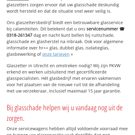
glaszetters zorgen ervoor dat uw glasschade deskundig
wordt hersteld en dat de situatie snel weer veilig is.
Ons glaszettersbedrijf biedt een betrouwbare glasservice
bij calamiteiten. Dit betekent dat u ons
servicenummer ☎
0318-261347
dag en nacht kunt bellen bij ruitschade,
glasschade en glasherstel na inbraak. Ook voor algemene
informatie over hr++ glas, dubbel glas, isolatieglas,
glasbewerking of
onze tarieven
»
Glaszetter in Utrecht en omstreken nodig? Wij zijn PKVW
erkend en werken uitsluitend met gecertificeerde
glasspecialisten. Hét glasbedrijf met ervaren vakmensen
voor het plaatsen van de nieuwe ruit tot de afhandeling
met uw verzekeraar, inclusief maximaal 15 jaar garantie.
Bij glasschade helpen wij u vandaag nog uit de
zorgen.
Onze servicewagens hebben altijd voldoende voorraad mee
en kunnen uw glasreparatie vaak dezelfde dag nog