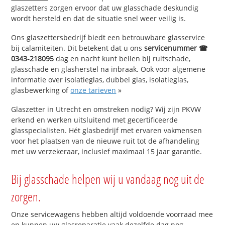
glaszetters zorgen ervoor dat uw glasschade deskundig
wordt hersteld en dat de situatie snel weer veilig is.
Ons glaszettersbedrijf biedt een betrouwbare glasservice
bij calamiteiten. Dit betekent dat u ons
servicenummer ☎
0343-218095
dag en nacht kunt bellen bij ruitschade,
glasschade en glasherstel na inbraak. Ook voor algemene
informatie over isolatieglas, dubbel glas, isolatieglas,
glasbewerking of
onze tarieven
»
Glaszetter in Utrecht en omstreken nodig? Wij zijn PKVW
erkend en werken uitsluitend met gecertificeerde
glasspecialisten. Hét glasbedrijf met ervaren vakmensen
voor het plaatsen van de nieuwe ruit tot de afhandeling
met uw verzekeraar, inclusief maximaal 15 jaar garantie.
Bij glasschade helpen wij u vandaag nog uit de
zorgen.
Onze servicewagens hebben altijd voldoende voorraad mee
en kunnen uw glasreparatie vaak dezelfde dag nog