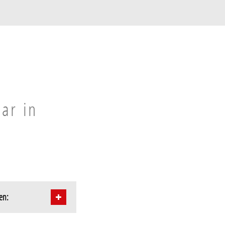
aar in
en: