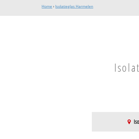
Home
›
Isolatieglas Harmelen
Isola
Is
Harmelen