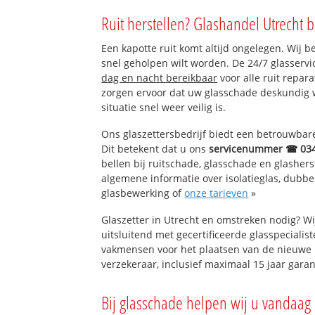
Harmelen-Noord 
Ruit herstellen? Glashandel Utrecht b
Harmelen-Zuid (d
Putkop
Een kapotte ruit komt altijd ongelegen. Wij b
Reijerscop
snel geholpen wilt worden. De 24/7 glasservi
Gerverscop
dag en nacht bereikbaar
voor alle ruit repar
zorgen ervoor dat uw glasschade deskundig 
situatie snel weer veilig is.
Ons glaszettersbedrijf biedt een betrouwbare 
Dit betekent dat u ons
servicenummer ☎ 03
bellen bij ruitschade, glasschade en glashers
algemene informatie over isolatieglas, dubbel 
glasbewerking of
onze tarieven
»
Glaszetter in Utrecht en omstreken nodig? W
uitsluitend met gecertificeerde glasspecialis
vakmensen voor het plaatsen van de nieuwe 
verzekeraar, inclusief maximaal 15 jaar garan
Bij glasschade helpen wij u vandaag 