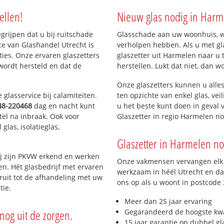
(dorp)
ellen!
Nieuw glas nodig in Harm
orp)
egrijpen dat u bij ruitschade
Glasschade aan uw woonhuis, win
ce van Glashandel Utrecht is
verholpen hebben. Als u met gla
aties. Onze ervaren glaszetters
glaszetter uit Harmelen naar u 
wordt hersteld en dat de
herstellen. Lukt dat niet, dan w
Onze glaszetters kunnen u alles
glasservice bij calamiteiten.
ten opzichte van enkel glas, vei
48-220468
dag en nacht kunt
u het beste kunt doen in geval 
tel na inbraak. Ook voor
Glaszetter in regio Harmelen n
glas, isolatieglas,
Glaszetter in Harmelen nod
ij zijn PKVW erkend en werken
Onze vakmensen vervangen elk j
ten. Hét glasbedrijf met ervaren
werkzaam in héél Utrecht en dag
ruit tot de afhandeling met uw
ons op als u woont in postcode
tie.
Meer dan 25 jaar ervaring
nog uit de zorgen.
Gegarandeerd de hoogste kwa
15 jaar garantie op dubbel gl