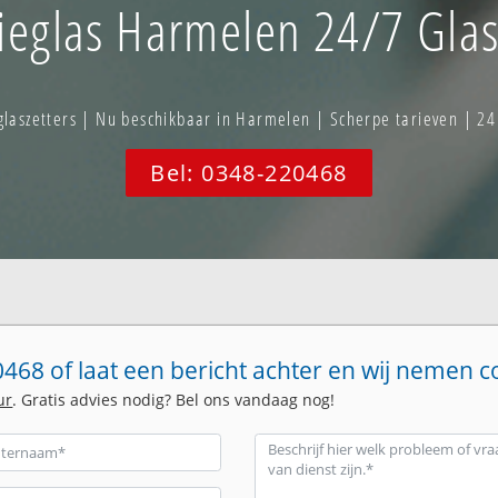
tieglas Harmelen 24/7 Glas
aszetters | Nu beschikbaar in Harmelen | Scherpe tarieven | 24
Bel: 0348-220468
468 of laat een bericht achter en wij nemen c
ur
. Gratis advies nodig? Bel ons vandaag nog!