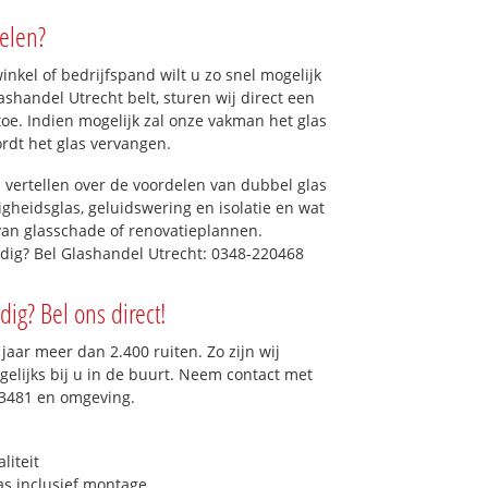
elen?
kel of bedrijfspand wilt u zo snel mogelijk
shandel Utrecht belt, sturen wij direct een
toe. Indien mogelijk zal onze vakman het glas
ordt het glas vervangen.
 vertellen over de voordelen van dubbel glas
ligheidsglas, geluidswering en isolatie en wat
van glasschade of renovatieplannen.
odig? Bel Glashandel Utrecht: 0348-220468
ig? Bel ons direct!
aar meer dan 2.400 ruiten. Zo zijn wij
elijks bij u in de buurt. Neem contact met
 3481 en omgeving.
liteit
as inclusief montage