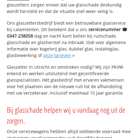
glaszetters zorgen ervoor dat uw glasschade deskundig
wordt hersteld en dat de situatie snel weer veilig is.
Ons glaszettersbedrijf biedt een betrouwbare glasservice
bij calamiteiten. Dit betekent dat u ons
servicenummer ☎
0347-238058
dag en nacht kunt bellen bij ruitschade,
glasschade en glasherstel na inbraak. Ook voor algemene
informatie over kogelvrij glas, dubbel glas, isolatieglas,
glasbewerking of
onze tarieven
»
Glaszetter in Utrecht en omstreken nodig? Wij zijn PKVW
erkend en werken uitsluitend met gecertificeerde
glasspecialisten. Hét glasbedrijf met ervaren vakmensen
voor het plaatsen van de nieuwe ruit tot de afhandeling
met uw verzekeraar, inclusief maximaal 15 jaar garantie.
Bij glasschade helpen wij u vandaag nog uit de
zorgen.
Onze servicewagens hebben altijd voldoende voorraad mee
en kunnen uw glasreparatie vaak dezelfde dag nog