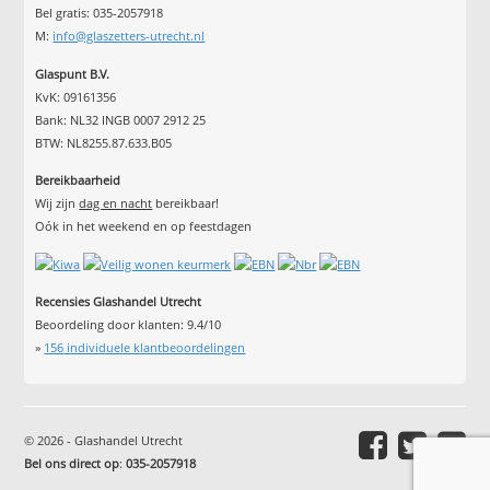
Bel gratis: 035-2057918
M:
info@glaszetters-utrecht.nl
Glaspunt B.V.
KvK: 09161356
Bank: NL32 INGB 0007 2912 25
BTW: NL8255.87.633.B05
Bereikbaarheid
Wij zijn
dag en nacht
bereikbaar!
Oók in het weekend en op feestdagen
Recensies Glashandel Utrecht
Beoordeling door klanten:
9.4
/
10
»
156
individuele klantbeoordelingen
© 2026 - Glashandel Utrecht
Bel ons direct op
:
035-2057918