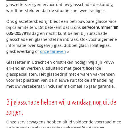
glaszetters zorgen ervoor dat uw glasschade deskundig
wordt hersteld en dat de situatie snel weer veilig is.
Ons glaszettersbedrijf biedt een betrouwbare glasservice
bij calamiteiten. Dit betekent dat u ons
servicenummer ☎
035-2057918
dag en nacht kunt bellen bij ruitschade,
glasschade en glasherstel na inbraak. Ook voor algemene
informatie over kogelvrij glas, dubbel glas, isolatieglas,
glasbewerking of
onze tarieven
»
Glaszetter in Utrecht en omstreken nodig? Wij zijn PKVW
erkend en werken uitsluitend met gecertificeerde
glasspecialisten. Hét glasbedrijf met ervaren vakmensen
voor het plaatsen van de nieuwe ruit tot de afhandeling
met uw verzekeraar, inclusief maximaal 15 jaar garantie.
Bij glasschade helpen wij u vandaag nog uit de
zorgen.
Onze servicewagens hebben altijd voldoende voorraad mee
en kunnen uw glasreparatie vaak dezelfde dag nog