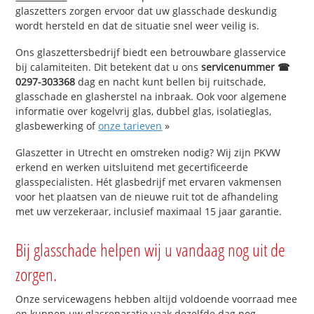
glaszetters zorgen ervoor dat uw glasschade deskundig
wordt hersteld en dat de situatie snel weer veilig is.
Ons glaszettersbedrijf biedt een betrouwbare glasservice
bij calamiteiten. Dit betekent dat u ons
servicenummer ☎
0297-303368
dag en nacht kunt bellen bij ruitschade,
glasschade en glasherstel na inbraak. Ook voor algemene
informatie over kogelvrij glas, dubbel glas, isolatieglas,
glasbewerking of
onze tarieven
»
Glaszetter in Utrecht en omstreken nodig? Wij zijn PKVW
erkend en werken uitsluitend met gecertificeerde
glasspecialisten. Hét glasbedrijf met ervaren vakmensen
voor het plaatsen van de nieuwe ruit tot de afhandeling
met uw verzekeraar, inclusief maximaal 15 jaar garantie.
Bij glasschade helpen wij u vandaag nog uit de
zorgen.
Onze servicewagens hebben altijd voldoende voorraad mee
en kunnen uw glasreparatie vaak dezelfde dag nog