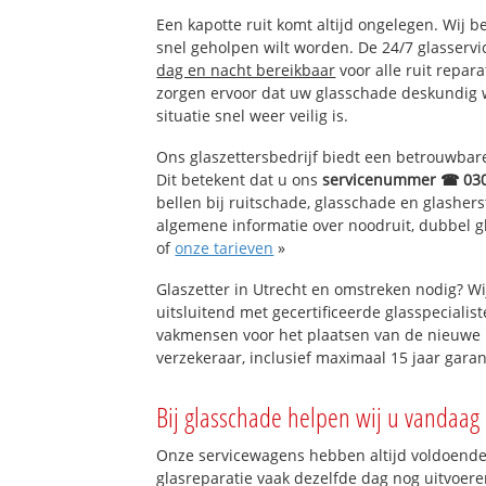
Een kapotte ruit komt altijd ongelegen. Wij b
snel geholpen wilt worden. De 24/7 glasservi
dag en nacht bereikbaar
voor alle ruit repar
zorgen ervoor dat uw glasschade deskundig 
situatie snel weer veilig is.
Ons glaszettersbedrijf biedt een betrouwbare 
Dit betekent dat u ons
servicenummer ☎ 03
bellen bij ruitschade, glasschade en glashers
algemene informatie over noodruit, dubbel gl
of
onze tarieven
»
Glaszetter in Utrecht en omstreken nodig? W
uitsluitend met gecertificeerde glasspecialis
vakmensen voor het plaatsen van de nieuwe 
verzekeraar, inclusief maximaal 15 jaar garan
Bij glasschade helpen wij u vandaag 
Onze servicewagens hebben altijd voldoend
glasreparatie vaak dezelfde dag nog uitvoeren