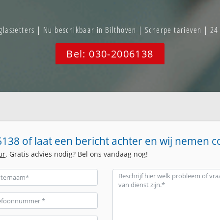
aszetters | Nu beschikbaar in Bilthoven | Scherpe tarieven | 24
Bel: 030-2006138
138 of laat een bericht achter en wij nemen c
ur
. Gratis advies nodig? Bel ons vandaag nog!