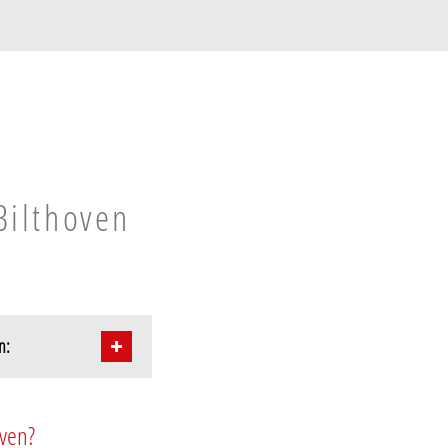
Bilthoven
n:
oven?