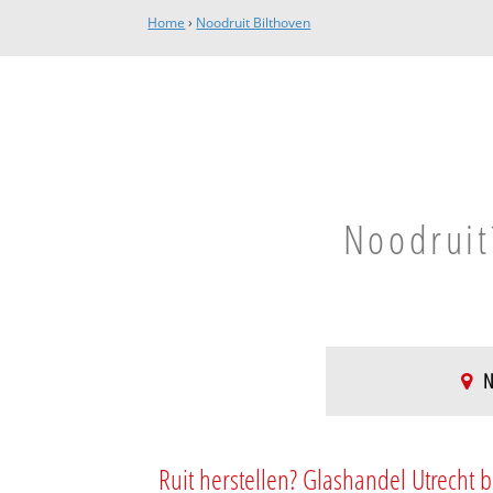
Home
›
Noodruit Bilthoven
Noodruit
N
Bilthoven-Noord
Bilthoven-Noord
Ruit herstellen? Glashandel Utrecht b
De Leyen