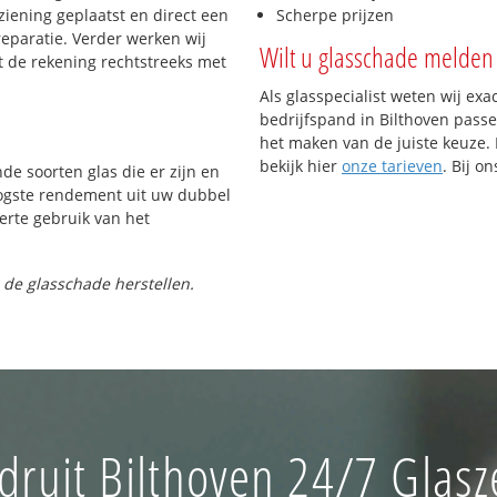
iening geplaatst en direct een
Scherpe prijzen
reparatie. Verder werken wij
Wilt u glasschade melden 
t de rekening rechtstreeks met
Als glasspecialist weten wij exa
bedrijfspand in Bilthoven passen
het maken van de juiste keuze. 
bekijk hier
onze tarieven
. Bij o
nde soorten glas die er zijn en
oogste rendement uit uw dubbel
ferte gebruik van het
 de glasschade herstellen.
ruit Bilthoven 24/7 Glasz