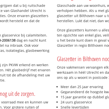
egrijpen dat u bij ruitschade
Glasschade aan uw woonhuis, win
ce van Glashandel Utrecht is
verholpen hebben. Als u met gla
aties. Onze ervaren glaszetters
glaszetter uit Bilthoven naar u 
wordt hersteld en dat de
herstellen. Lukt dat niet, dan w
Onze glaszetters kunnen u alles
glasservice bij calamiteiten.
ten opzichte van enkel glas, vei
0-2006138
dag en nacht kunt
u het beste kunt doen in geval 
tel na inbraak. Ook voor
Glaszetter in regio Bilthoven n
as, isolatieglas, glasbewerking
Glaszetter in Bilthoven nod
ij zijn PKVW erkend en werken
Onze vakmensen vervangen elk j
ten. Hét glasbedrijf met ervaren
werkzaam in héél Utrecht en dag
ruit tot de afhandeling met uw
ons op als u woont in postcode 
tie.
Meer dan 25 jaar ervaring
nog uit de zorgen.
Gegarandeerd de hoogste kwa
15 jaar garantie op dubbel gl
e voorraad mee en kunnen uw
24 uurs glasservice
. Voor grotere ruiten of
Snelle levertijden