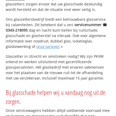
glaszetters zorgen ervoor dat uw glasschade deskundig
wordt hersteld en dat de situatie snel weer veilig is.
Ons glaszettersbedrijf biedt een betrouwbare glasservice
bij calamiteiten. Dit betekent dat u ons
servicenummer ☎
0343-218095
dag en nacht kunt bellen bij ruitschade,
glasschade en glasherstel na inbraak. Ook voor algemene
informatie over noodruit, dubbel glas, isolatieglas,
glasbewerking of
onze tarieven
»
Glaszetter in Utrecht en omstreken nodig? Wij zijn PKVW
erkend en werken uitsluitend met gecertificeerde
glasspecialisten. Hét glasbedrijf met ervaren vakmensen
voor het plaatsen van de nieuwe ruit tot de afhandeling
met uw verzekeraar, inclusief maximaal 15 jaar garantie.
Bij glasschade helpen wij u vandaag nog uit de
zorgen.
Onze servicewagens hebben altijd voldoende voorraad mee
en kunnen uw glasreparatie vaak dezelfde dag nog