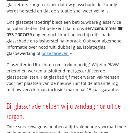
glaszetters zorgen ervoor dat uw glasschade deskundig
wordt hersteld en dat de situatie snel weer veilig is.
Ons glaszettersbedrijf biedt een betrouwbare glasservice
bij calamiteiten. Dit betekent dat u ons
servicenummer ☎
033-2007479
dag en nacht kunt bellen bij ruitschade,
glasschade en glasherstel na inbraak. Ook voor algemene
informatie over noodruit, dubbel glas, isolatieglas,
glasbewerking of
onze tarieven
»
Glaszetter in Utrecht en omstreken nodig? Wij zijn PKVW
erkend en werken uitsluitend met gecertificeerde
glasspecialisten. Hét glasbedrijf met ervaren vakmensen
voor het plaatsen van de nieuwe ruit tot de afhandeling
met uw verzekeraar, inclusief maximaal 15 jaar garantie.
Bij glasschade helpen wij u vandaag nog uit de
zorgen.
Onze servicewagens hebben altijd voldoende voorraad mee
en kunnen uw glasreparatie vaak dezelfde dag nog