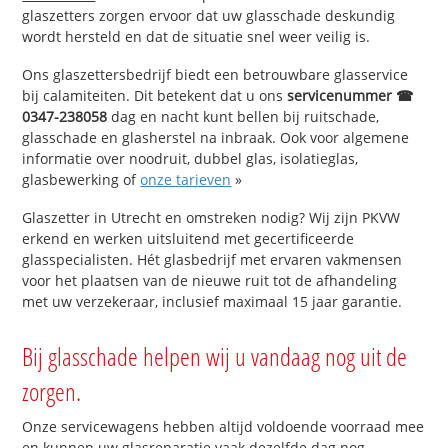
glaszetters zorgen ervoor dat uw glasschade deskundig
wordt hersteld en dat de situatie snel weer veilig is.
Ons glaszettersbedrijf biedt een betrouwbare glasservice
bij calamiteiten. Dit betekent dat u ons
servicenummer ☎
0347-238058
dag en nacht kunt bellen bij ruitschade,
glasschade en glasherstel na inbraak. Ook voor algemene
informatie over noodruit, dubbel glas, isolatieglas,
glasbewerking of
onze tarieven
»
Glaszetter in Utrecht en omstreken nodig? Wij zijn PKVW
erkend en werken uitsluitend met gecertificeerde
glasspecialisten. Hét glasbedrijf met ervaren vakmensen
voor het plaatsen van de nieuwe ruit tot de afhandeling
met uw verzekeraar, inclusief maximaal 15 jaar garantie.
Bij glasschade helpen wij u vandaag nog uit de
zorgen.
Onze servicewagens hebben altijd voldoende voorraad mee
en kunnen uw glasreparatie vaak dezelfde dag nog