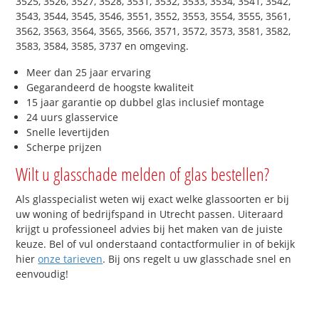
3525, 3526, 3527, 3528, 3531, 3532, 3533, 3534, 3541, 3542,
3543, 3544, 3545, 3546, 3551, 3552, 3553, 3554, 3555, 3561,
3562, 3563, 3564, 3565, 3566, 3571, 3572, 3573, 3581, 3582,
3583, 3584, 3585, 3737 en omgeving.
Meer dan 25 jaar ervaring
Gegarandeerd de hoogste kwaliteit
15 jaar garantie op dubbel glas inclusief montage
24 uurs glasservice
Snelle levertijden
Scherpe prijzen
Wilt u glasschade melden of glas bestellen?
Als glasspecialist weten wij exact welke glassoorten er bij
uw woning of bedrijfspand in Utrecht passen. Uiteraard
krijgt u professioneel advies bij het maken van de juiste
keuze. Bel of vul onderstaand contactformulier in of bekijk
hier
onze tarieven
. Bij ons regelt u uw glasschade snel en
eenvoudig!