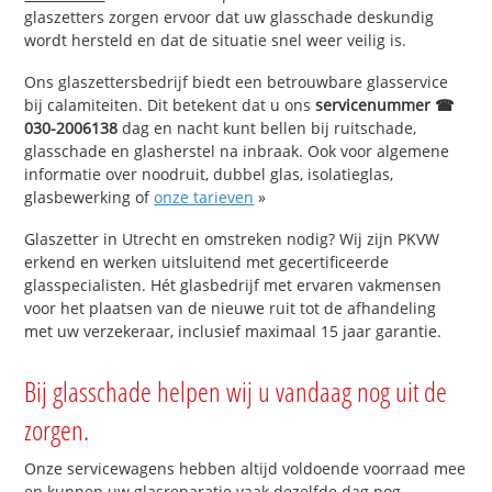
glaszetters zorgen ervoor dat uw glasschade deskundig
wordt hersteld en dat de situatie snel weer veilig is.
Ons glaszettersbedrijf biedt een betrouwbare glasservice
bij calamiteiten. Dit betekent dat u ons
servicenummer ☎
030-2006138
dag en nacht kunt bellen bij ruitschade,
glasschade en glasherstel na inbraak. Ook voor algemene
informatie over noodruit, dubbel glas, isolatieglas,
glasbewerking of
onze tarieven
»
Glaszetter in Utrecht en omstreken nodig? Wij zijn PKVW
erkend en werken uitsluitend met gecertificeerde
glasspecialisten. Hét glasbedrijf met ervaren vakmensen
voor het plaatsen van de nieuwe ruit tot de afhandeling
met uw verzekeraar, inclusief maximaal 15 jaar garantie.
Bij glasschade helpen wij u vandaag nog uit de
zorgen.
Onze servicewagens hebben altijd voldoende voorraad mee
en kunnen uw glasreparatie vaak dezelfde dag nog