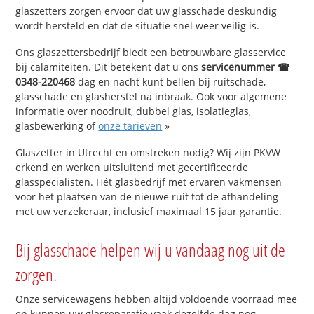
glaszetters zorgen ervoor dat uw glasschade deskundig
wordt hersteld en dat de situatie snel weer veilig is.
Ons glaszettersbedrijf biedt een betrouwbare glasservice
bij calamiteiten. Dit betekent dat u ons
servicenummer ☎
0348-220468
dag en nacht kunt bellen bij ruitschade,
glasschade en glasherstel na inbraak. Ook voor algemene
informatie over noodruit, dubbel glas, isolatieglas,
glasbewerking of
onze tarieven
»
Glaszetter in Utrecht en omstreken nodig? Wij zijn PKVW
erkend en werken uitsluitend met gecertificeerde
glasspecialisten. Hét glasbedrijf met ervaren vakmensen
voor het plaatsen van de nieuwe ruit tot de afhandeling
met uw verzekeraar, inclusief maximaal 15 jaar garantie.
Bij glasschade helpen wij u vandaag nog uit de
zorgen.
Onze servicewagens hebben altijd voldoende voorraad mee
en kunnen uw glasreparatie vaak dezelfde dag nog