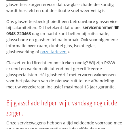
glaszetters zorgen ervoor dat uw glasschade deskundig
wordt hersteld en dat de situatie snel weer veilig is.
Ons glaszettersbedrijf biedt een betrouwbare glasservice
bij calamiteiten. Dit betekent dat u ons
servicenummer ☎
0348-220468
dag en nacht kunt bellen bij ruitschade,
glasschade en glasherstel na inbraak. Ook voor algemene
informatie over raam, dubbel glas, isolatieglas,
glasbewerking of
onze tarieven
»
Glaszetter in Utrecht en omstreken nodig? Wij zijn PKVW
erkend en werken uitsluitend met gecertificeerde
glasspecialisten. Hét glasbedrijf met ervaren vakmensen
voor het plaatsen van de nieuwe ruit tot de afhandeling
met uw verzekeraar, inclusief maximaal 15 jaar garantie.
Bij glasschade helpen wij u vandaag nog uit de
zorgen.
Onze servicewagens hebben altijd voldoende voorraad mee
en kunnen uw glasreparatie vaak dezelfde dag nog