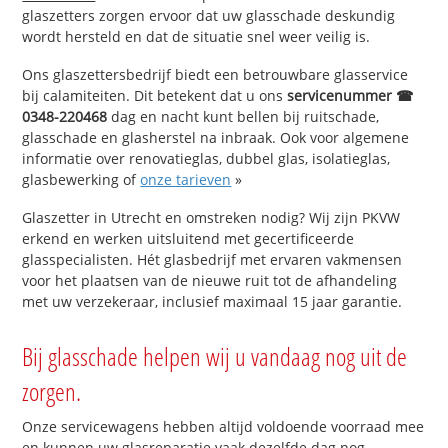
glaszetters zorgen ervoor dat uw glasschade deskundig
wordt hersteld en dat de situatie snel weer veilig is.
Ons glaszettersbedrijf biedt een betrouwbare glasservice
bij calamiteiten. Dit betekent dat u ons
servicenummer ☎
0348-220468
dag en nacht kunt bellen bij ruitschade,
glasschade en glasherstel na inbraak. Ook voor algemene
informatie over renovatieglas, dubbel glas, isolatieglas,
glasbewerking of
onze tarieven
»
Glaszetter in Utrecht en omstreken nodig? Wij zijn PKVW
erkend en werken uitsluitend met gecertificeerde
glasspecialisten. Hét glasbedrijf met ervaren vakmensen
voor het plaatsen van de nieuwe ruit tot de afhandeling
met uw verzekeraar, inclusief maximaal 15 jaar garantie.
Bij glasschade helpen wij u vandaag nog uit de
zorgen.
Onze servicewagens hebben altijd voldoende voorraad mee
en kunnen uw glasreparatie vaak dezelfde dag nog