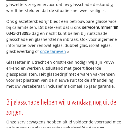
glaszetters zorgen ervoor dat uw glasschade deskundig
wordt hersteld en dat de situatie snel weer veilig is.
Ons glaszettersbedrijf biedt een betrouwbare glasservice
bij calamiteiten. Dit betekent dat u ons
servicenummer ☎
0343-218095
dag en nacht kunt bellen bij ruitschade,
glasschade en glasherstel na inbraak. Ook voor algemene
informatie over renovatieglas, dubbel glas, isolatieglas,
glasbewerking of
onze tarieven
»
Glaszetter in Utrecht en omstreken nodig? Wij zijn PKVW
erkend en werken uitsluitend met gecertificeerde
glasspecialisten. Hét glasbedrijf met ervaren vakmensen
voor het plaatsen van de nieuwe ruit tot de afhandeling
met uw verzekeraar, inclusief maximaal 15 jaar garantie.
Bij glasschade helpen wij u vandaag nog uit de
zorgen.
Onze servicewagens hebben altijd voldoende voorraad mee
en kunnen uw glasreparatie vaak dezelfde dag nog