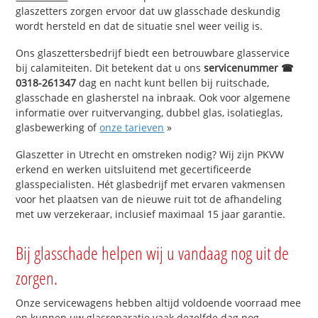
glaszetters zorgen ervoor dat uw glasschade deskundig
wordt hersteld en dat de situatie snel weer veilig is.
Ons glaszettersbedrijf biedt een betrouwbare glasservice
bij calamiteiten. Dit betekent dat u ons
servicenummer ☎
0318-261347
dag en nacht kunt bellen bij ruitschade,
glasschade en glasherstel na inbraak. Ook voor algemene
informatie over ruitvervanging, dubbel glas, isolatieglas,
glasbewerking of
onze tarieven
»
Glaszetter in Utrecht en omstreken nodig? Wij zijn PKVW
erkend en werken uitsluitend met gecertificeerde
glasspecialisten. Hét glasbedrijf met ervaren vakmensen
voor het plaatsen van de nieuwe ruit tot de afhandeling
met uw verzekeraar, inclusief maximaal 15 jaar garantie.
Bij glasschade helpen wij u vandaag nog uit de
zorgen.
Onze servicewagens hebben altijd voldoende voorraad mee
en kunnen uw glasreparatie vaak dezelfde dag nog