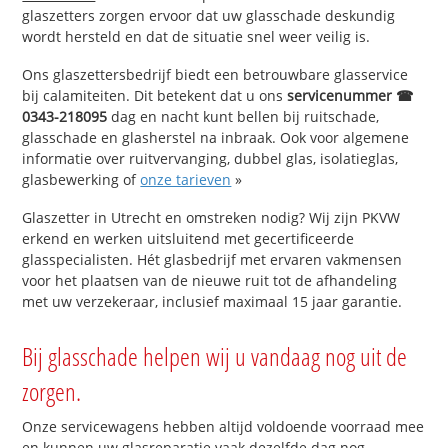
glaszetters zorgen ervoor dat uw glasschade deskundig
wordt hersteld en dat de situatie snel weer veilig is.
Ons glaszettersbedrijf biedt een betrouwbare glasservice
bij calamiteiten. Dit betekent dat u ons
servicenummer ☎
0343-218095
dag en nacht kunt bellen bij ruitschade,
glasschade en glasherstel na inbraak. Ook voor algemene
informatie over ruitvervanging, dubbel glas, isolatieglas,
glasbewerking of
onze tarieven
»
Glaszetter in Utrecht en omstreken nodig? Wij zijn PKVW
erkend en werken uitsluitend met gecertificeerde
glasspecialisten. Hét glasbedrijf met ervaren vakmensen
voor het plaatsen van de nieuwe ruit tot de afhandeling
met uw verzekeraar, inclusief maximaal 15 jaar garantie.
Bij glasschade helpen wij u vandaag nog uit de
zorgen.
Onze servicewagens hebben altijd voldoende voorraad mee
en kunnen uw glasreparatie vaak dezelfde dag nog