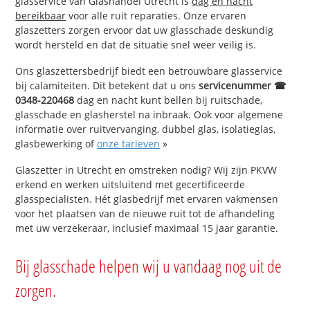
glasservice van Glashandel Utrecht is
dag en nacht
bereikbaar
voor alle ruit reparaties. Onze ervaren
glaszetters zorgen ervoor dat uw glasschade deskundig
wordt hersteld en dat de situatie snel weer veilig is.
Ons glaszettersbedrijf biedt een betrouwbare glasservice
bij calamiteiten. Dit betekent dat u ons
servicenummer ☎
0348-220468
dag en nacht kunt bellen bij ruitschade,
glasschade en glasherstel na inbraak. Ook voor algemene
informatie over ruitvervanging, dubbel glas, isolatieglas,
glasbewerking of
onze tarieven
»
Glaszetter in Utrecht en omstreken nodig? Wij zijn PKVW
erkend en werken uitsluitend met gecertificeerde
glasspecialisten. Hét glasbedrijf met ervaren vakmensen
voor het plaatsen van de nieuwe ruit tot de afhandeling
met uw verzekeraar, inclusief maximaal 15 jaar garantie.
Bij glasschade helpen wij u vandaag nog uit de
zorgen.