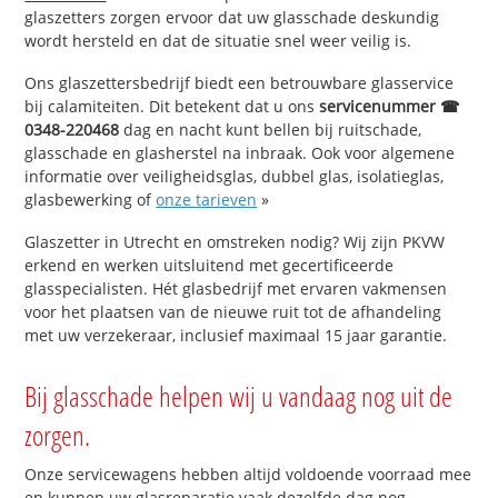
glaszetters zorgen ervoor dat uw glasschade deskundig
wordt hersteld en dat de situatie snel weer veilig is.
Ons glaszettersbedrijf biedt een betrouwbare glasservice
bij calamiteiten. Dit betekent dat u ons
servicenummer ☎
0348-220468
dag en nacht kunt bellen bij ruitschade,
glasschade en glasherstel na inbraak. Ook voor algemene
informatie over veiligheidsglas, dubbel glas, isolatieglas,
glasbewerking of
onze tarieven
»
Glaszetter in Utrecht en omstreken nodig? Wij zijn PKVW
erkend en werken uitsluitend met gecertificeerde
glasspecialisten. Hét glasbedrijf met ervaren vakmensen
voor het plaatsen van de nieuwe ruit tot de afhandeling
met uw verzekeraar, inclusief maximaal 15 jaar garantie.
Bij glasschade helpen wij u vandaag nog uit de
zorgen.
Onze servicewagens hebben altijd voldoende voorraad mee
en kunnen uw glasreparatie vaak dezelfde dag nog