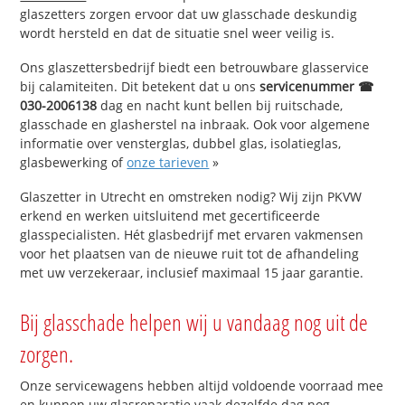
glaszetters zorgen ervoor dat uw glasschade deskundig
wordt hersteld en dat de situatie snel weer veilig is.
Ons glaszettersbedrijf biedt een betrouwbare glasservice
bij calamiteiten. Dit betekent dat u ons
servicenummer ☎
030-2006138
dag en nacht kunt bellen bij ruitschade,
glasschade en glasherstel na inbraak. Ook voor algemene
informatie over vensterglas, dubbel glas, isolatieglas,
glasbewerking of
onze tarieven
»
Glaszetter in Utrecht en omstreken nodig? Wij zijn PKVW
erkend en werken uitsluitend met gecertificeerde
glasspecialisten. Hét glasbedrijf met ervaren vakmensen
voor het plaatsen van de nieuwe ruit tot de afhandeling
met uw verzekeraar, inclusief maximaal 15 jaar garantie.
Bij glasschade helpen wij u vandaag nog uit de
zorgen.
Onze servicewagens hebben altijd voldoende voorraad mee
en kunnen uw glasreparatie vaak dezelfde dag nog