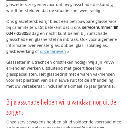
glaszetters zorgen ervoor dat uw glasschade deskundig
wordt hersteld en dat de situatie snel weer veilig is.
Ons glaszettersbedrijf biedt een betrouwbare glasservice
bij calamiteiten. Dit betekent dat u ons
servicenummer ☎
0347-238058
dag en nacht kunt bellen bij ruitschade,
glasschade en glasherstel na inbraak. Ook voor algemene
informatie over vensterglas, dubbel glas, isolatieglas,
glasbewerking of
onze tarieven
»
Glaszetter in Utrecht en omstreken nodig? Wij zijn PKVW
erkend en werken uitsluitend met gecertificeerde
glasspecialisten. Hét glasbedrijf met ervaren vakmensen
voor het plaatsen van de nieuwe ruit tot de afhandeling
met uw verzekeraar, inclusief maximaal 15 jaar garantie.
Bij glasschade helpen wij u vandaag nog uit de
zorgen.
Onze servicewagens hebben altijd voldoende voorraad mee
en kunnen uw glasreparatie vaak dezelfde dag nog