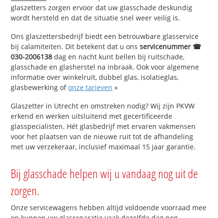
glaszetters zorgen ervoor dat uw glasschade deskundig
wordt hersteld en dat de situatie snel weer veilig is.
Ons glaszettersbedrijf biedt een betrouwbare glasservice
bij calamiteiten. Dit betekent dat u ons
servicenummer ☎
030-2006138
dag en nacht kunt bellen bij ruitschade,
glasschade en glasherstel na inbraak. Ook voor algemene
informatie over winkelruit, dubbel glas, isolatieglas,
glasbewerking of
onze tarieven
»
Glaszetter in Utrecht en omstreken nodig? Wij zijn PKVW
erkend en werken uitsluitend met gecertificeerde
glasspecialisten. Hét glasbedrijf met ervaren vakmensen
voor het plaatsen van de nieuwe ruit tot de afhandeling
met uw verzekeraar, inclusief maximaal 15 jaar garantie.
Bij glasschade helpen wij u vandaag nog uit de
zorgen.
Onze servicewagens hebben altijd voldoende voorraad mee
en kunnen uw glasreparatie vaak dezelfde dag nog