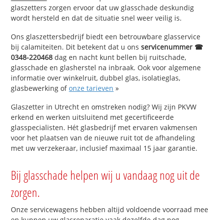
glaszetters zorgen ervoor dat uw glasschade deskundig
wordt hersteld en dat de situatie snel weer veilig is.
Ons glaszettersbedrijf biedt een betrouwbare glasservice
bij calamiteiten. Dit betekent dat u ons
servicenummer ☎
0348-220468
dag en nacht kunt bellen bij ruitschade,
glasschade en glasherstel na inbraak. Ook voor algemene
informatie over winkelruit, dubbel glas, isolatieglas,
glasbewerking of
onze tarieven
»
Glaszetter in Utrecht en omstreken nodig? Wij zijn PKVW
erkend en werken uitsluitend met gecertificeerde
glasspecialisten. Hét glasbedrijf met ervaren vakmensen
voor het plaatsen van de nieuwe ruit tot de afhandeling
met uw verzekeraar, inclusief maximaal 15 jaar garantie.
Bij glasschade helpen wij u vandaag nog uit de
zorgen.
Onze servicewagens hebben altijd voldoende voorraad mee
en kunnen uw glasreparatie vaak dezelfde dag nog